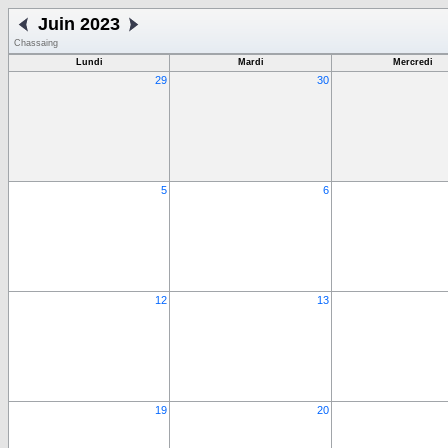
Juin 2023
Chassaing
Lundi
Mardi
Mercredi
29
30
5
6
12
13
19
20