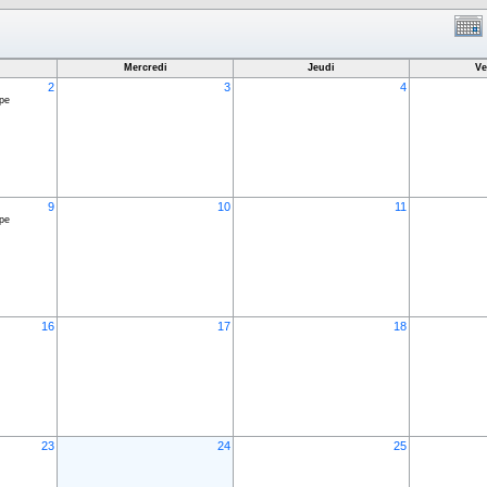
Mercredi
Jeudi
Ve
2
3
4
ppe
9
10
11
ppe
16
17
18
23
24
25