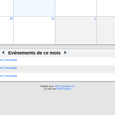
30
31
1
Evénements de ce mois
ippe Chassaing
ippe Chassaing
ippe Chassaing
Produit avec
PHP iCalendar 2.4
Ce site est
RSS-Enabled