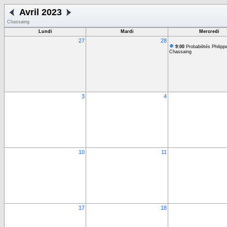
Avril 2023
Chassaing
Lundi
Mardi
Mercredi
27
28
9:00
Probabilités Philipp
Chassaing
3
4
10
11
17
18