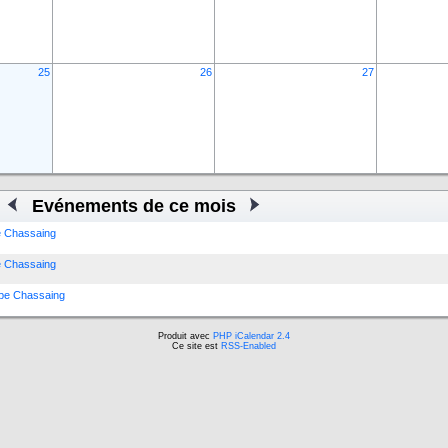
25
26
27
Evénements de ce mois
pe Chassaing
pe Chassaing
ippe Chassaing
Produit avec
PHP iCalendar 2.4
Ce site est
RSS-Enabled