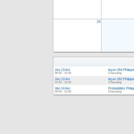
24
Jeu 13 Avr
leçon 264 Philip
09:00 - 10:30
Chassaing
Jeu 13 Avr
leçon 262 Philip
10:30 - 12:00
Chassaing
Ven 14 Avr
Probabilités Phil
09:00 - 12:00
Chassaing