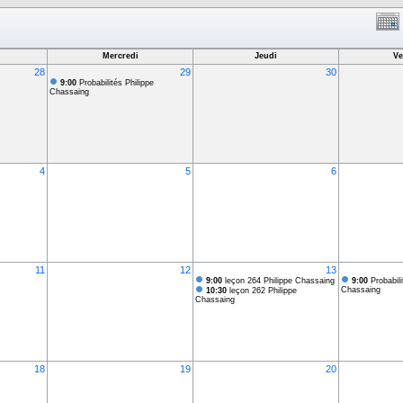
Mercredi
Jeudi
Ve
28
29
30
9:00
Probabilités Philippe
Chassaing
4
5
6
11
12
13
9:00
leçon 264 Philippe Chassaing
9:00
Probabili
Chassaing
10:30
leçon 262 Philippe
Chassaing
18
19
20