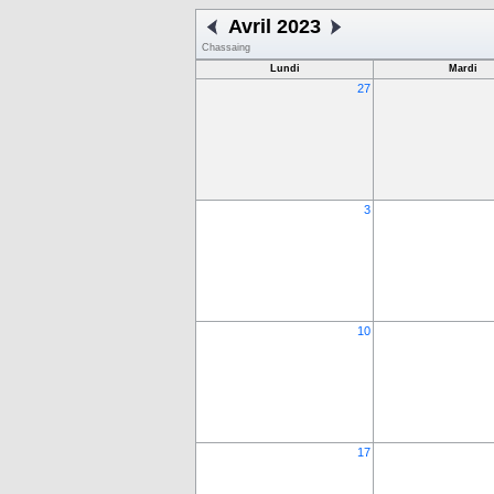
Avril 2023
Chassaing
Lundi
Mardi
27
3
10
17