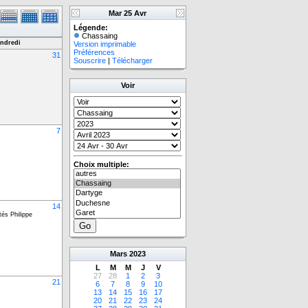
Mar 25 Avr
Légende:
Chassaing
ndredi
Version imprimable
Préférences
31
Souscrire
|
Télécharger
Voir
7
Choix multiple:
14
tés Philippe
Mars
2023
L
M
M
J
V
27
28
1
2
3
21
6
7
8
9
10
13
14
15
16
17
20
21
22
23
24