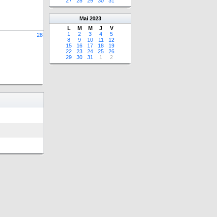
27
28
29
30
31
Mai
2023
L
M
M
J
V
1
2
3
4
5
28
8
9
10
11
12
15
16
17
18
19
22
23
24
25
26
29
30
31
1
2