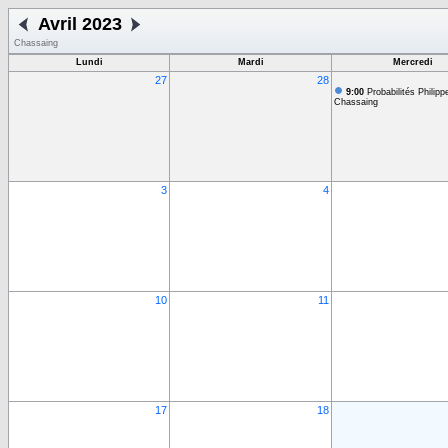
Avril 2023
Chassaing
Lundi
Mardi
Mercredi
27
28
9:00
Probabilités Philipp
Chassaing
3
4
10
11
17
18