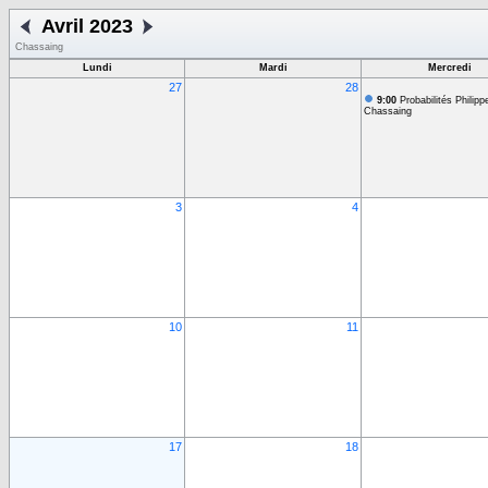
Avril 2023
Chassaing
Lundi
Mardi
Mercredi
27
28
9:00
Probabilités Philipp
Chassaing
3
4
10
11
17
18