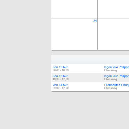
24
Jeu 13 Avr
leçon 264 Philip
09:00 - 10:30
Chassaing
Jeu 13 Avr
leçon 262 Philip
10:30 - 12:00
Chassaing
Ven 14 Avr
Probabilités Phil
09:00 - 12:00
Chassaing