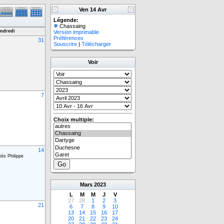
Ven 14 Avr
Légende:
Chassaing
ndredi
Version imprimable
Préférences
31
Souscrire
|
Télécharger
Voir
7
Choix multiple:
14
tés Philippe
Mars
2023
L
M
M
J
V
27
28
1
2
3
21
6
7
8
9
10
13
14
15
16
17
20
21
22
23
24