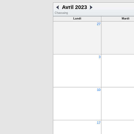
Avril 2023
Chassaing
Lundi
Mardi
27
3
10
17