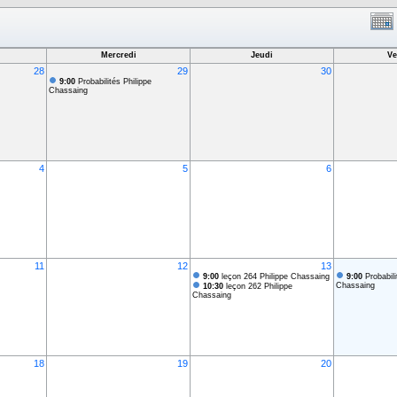
Mercredi
Jeudi
Ve
28
29
30
9:00
Probabilités Philippe
Chassaing
4
5
6
11
12
13
9:00
leçon 264 Philippe Chassaing
9:00
Probabili
Chassaing
10:30
leçon 262 Philippe
Chassaing
18
19
20