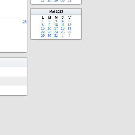
27
28
29
30
31
Mai
2023
L
M
M
J
V
1
2
3
4
5
28
8
9
10
11
12
15
16
17
18
19
22
23
24
25
26
29
30
31
1
2