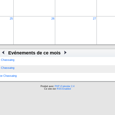
25
26
27
Evénements de ce mois
pe Chassaing
pe Chassaing
ippe Chassaing
Produit avec
PHP iCalendar 2.4
Ce site est
RSS-Enabled