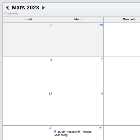
Mars 2023
Chassaing
Lundi
Mardi
Mercredi
27
28
6
7
13
14
20
21
14:00
Probabilités Philippe
Chassaing