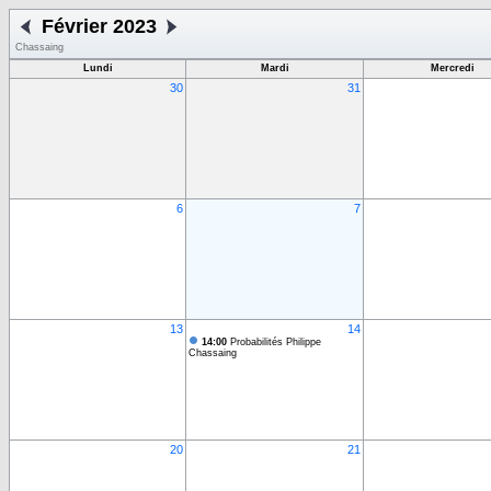
Février 2023
Chassaing
Lundi
Mardi
Mercredi
30
31
6
7
13
14
14:00
Probabilités Philippe
Chassaing
20
21