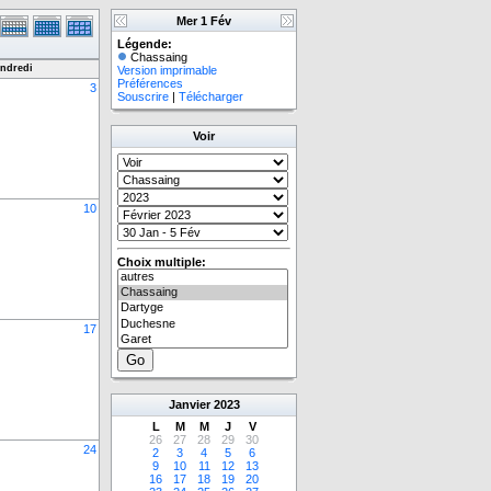
Mer 1 Fév
Légende:
Chassaing
ndredi
Version imprimable
Préférences
3
Souscrire
|
Télécharger
Voir
10
Choix multiple:
17
Janvier
2023
L
M
M
J
V
26
27
28
29
30
24
2
3
4
5
6
9
10
11
12
13
16
17
18
19
20