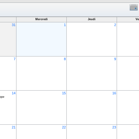
Mercredi
Jeudi
Ve
31
1
2
7
8
9
14
15
16
ippe
21
22
23