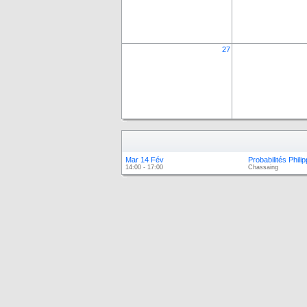
27
Mar 14 Fév
Probabilités Phil
14:00 - 17:00
Chassaing