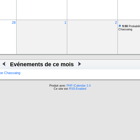
28
1
2
9:00
Probabili
Chassaing
Evénements de ce mois
ippe Chassaing
Produit avec
PHP iCalendar 2.4
Ce site est
RSS-Enabled