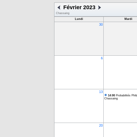
Février 2023
Chassaing
Lundi
Mardi
30
6
13
14:00
Probabilités Phil
Chassaing
20