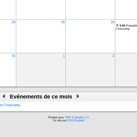
24
25
26
9:00
Probabili
Chassaing
31
1
2
Evénements de ce mois
ippe Chassaing
Produit avec
PHP iCalendar 2.4
Ce site est
RSS-Enabled