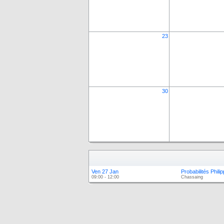
23
30
Ven 27 Jan
Probabilités Phil
09:00 - 12:00
Chassaing