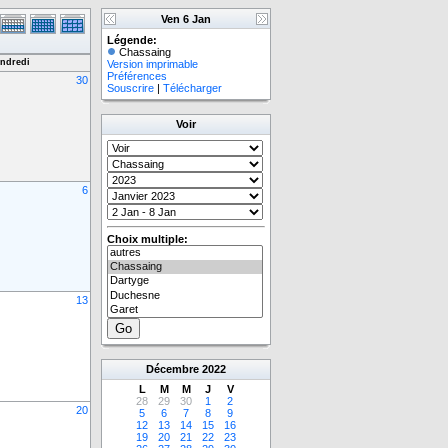
Ven 6 Jan
Légende:
Chassaing
ndredi
Version imprimable
Préférences
30
Souscrire
|
Télécharger
Voir
6
Choix multiple:
13
Décembre
2022
L
M
M
J
V
28
29
30
1
2
20
5
6
7
8
9
12
13
14
15
16
19
20
21
22
23