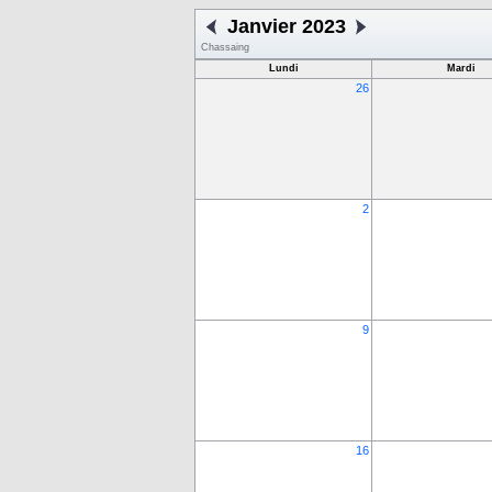
Janvier 2023
Chassaing
Lundi
Mardi
26
2
9
16