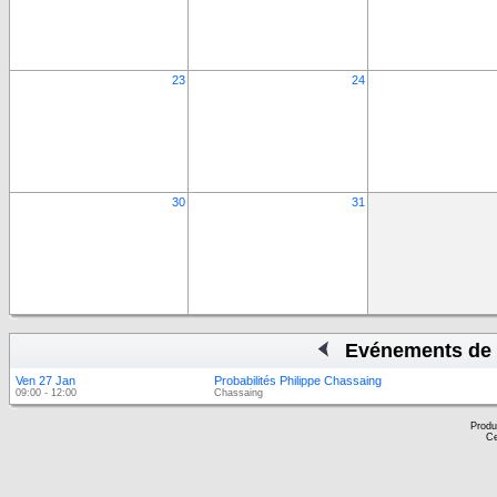
23
24
30
31
Evénements de 
Ven 27 Jan
Probabilités Philippe Chassaing
09:00 - 12:00
Chassaing
Produ
Ce