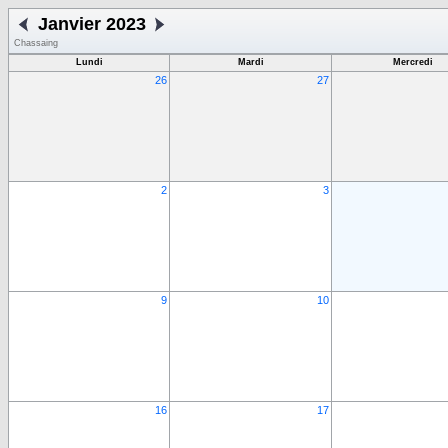
Janvier 2023
Chassaing
Lundi
Mardi
Mercredi
26
27
2
3
9
10
16
17