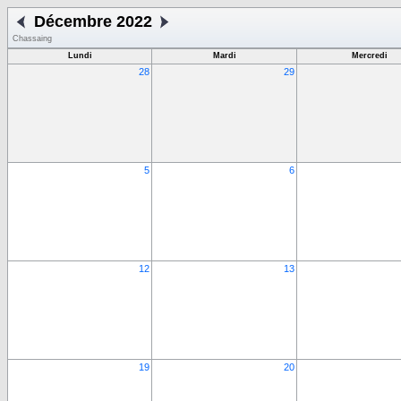
Décembre 2022
Chassaing
Lundi
Mardi
Mercredi
28
29
5
6
12
13
19
20