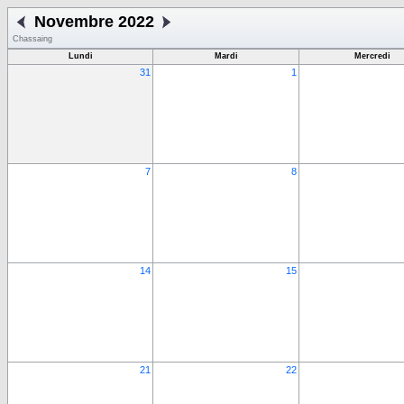
Novembre 2022
Chassaing
Lundi
Mardi
Mercredi
31
1
7
8
14
15
21
22