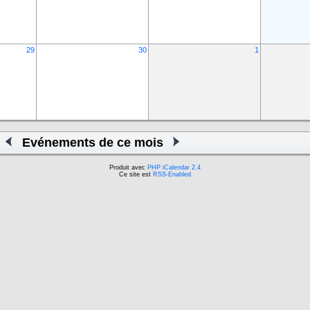
29
30
1
Evénements de ce mois
Produit avec
PHP iCalendar 2.4
Ce site est
RSS-Enabled