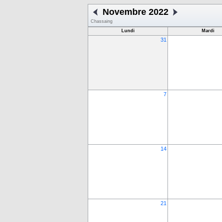
Novembre 2022
Chassaing
Lundi
Mardi
31
7
14
21