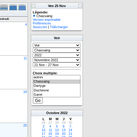
Ven 25 Nov
Légende:
Chassaing
ndredi
Version imprimable
Préférences
4
Souscrire
|
Télécharger
Voir
11
Choix multiple:
18
Octobre
2022
L
M
M
J
V
26
27
28
29
30
25
3
4
5
6
7
10
11
12
13
14
17
18
19
20
21