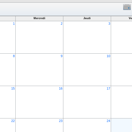
Mercredi
Jeudi
Ve
1
2
3
8
9
10
15
16
17
22
23
24