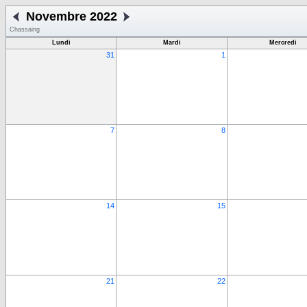
Novembre 2022
Chassaing
Lundi
Mardi
Mercredi
31
1
7
8
14
15
21
22