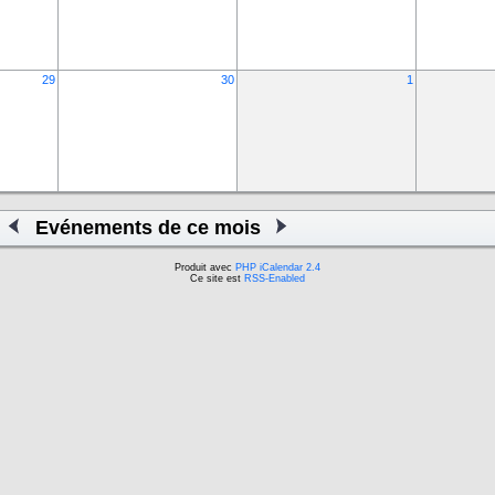
29
30
1
Evénements de ce mois
Produit avec
PHP iCalendar 2.4
Ce site est
RSS-Enabled