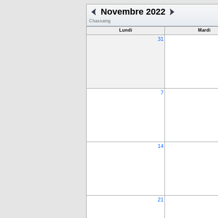
Novembre 2022
Chassaing
Lundi
Mardi
31
7
14
21