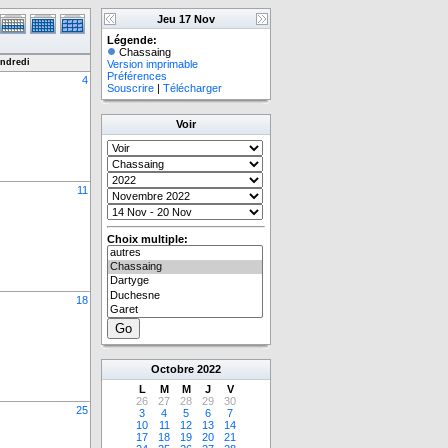
Jeu 17 Nov
Légende:
Chassaing
ndredi
Version imprimable
Préférences
4
Souscrire
|
Télécharger
Voir
11
Choix multiple:
18
Octobre
2022
L
M
M
J
V
26
27
28
29
30
25
3
4
5
6
7
10
11
12
13
14
17
18
19
20
21