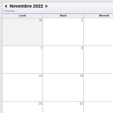
Novembre 2022
Chassaing
Lundi
Mardi
Mercredi
31
1
7
8
14
15
21
22