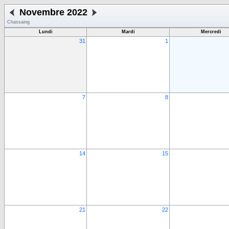
Novembre 2022
Chassaing
Lundi
Mardi
Mercredi
31
1
7
8
14
15
21
22