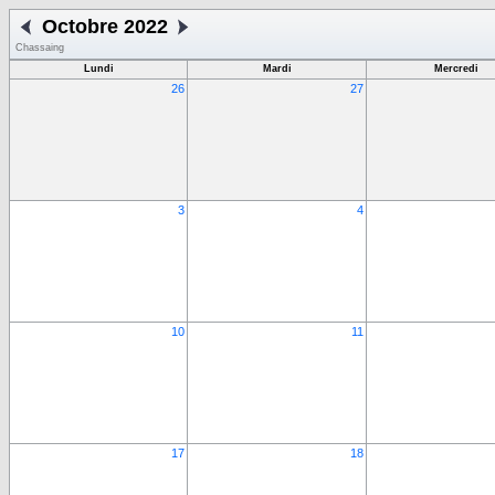
Octobre 2022
Chassaing
Lundi
Mardi
Mercredi
26
27
3
4
10
11
17
18