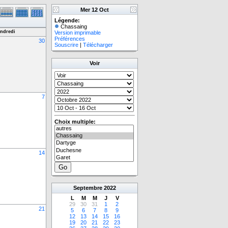
Mer 12 Oct
Légende:
Chassaing
ndredi
Version imprimable
Préférences
30
Souscrire
|
Télécharger
Voir
7
Choix multiple:
14
Septembre
2022
L
M
M
J
V
29
30
31
1
2
21
5
6
7
8
9
12
13
14
15
16
19
20
21
22
23