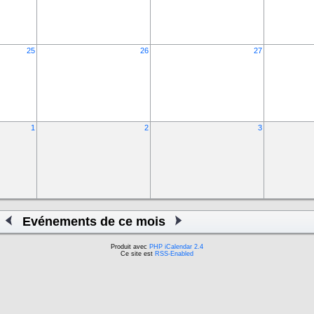
25
26
27
1
2
3
Evénements de ce mois
Produit avec
PHP iCalendar 2.4
Ce site est
RSS-Enabled