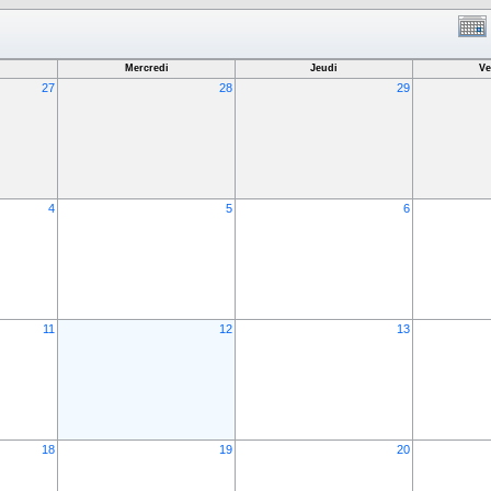
Mercredi
Jeudi
Ve
27
28
29
4
5
6
11
12
13
18
19
20