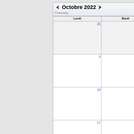
Octobre 2022
Chassaing
Lundi
Mardi
26
3
10
17