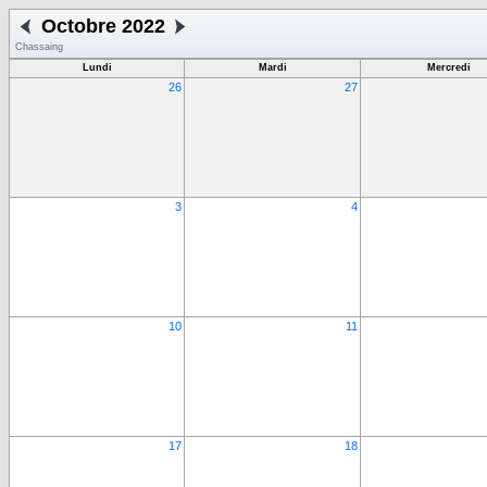
Octobre 2022
Chassaing
Lundi
Mardi
Mercredi
26
27
3
4
10
11
17
18