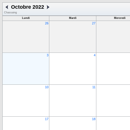
Octobre 2022
Chassaing
Lundi
Mardi
Mercredi
26
27
3
4
10
11
17
18