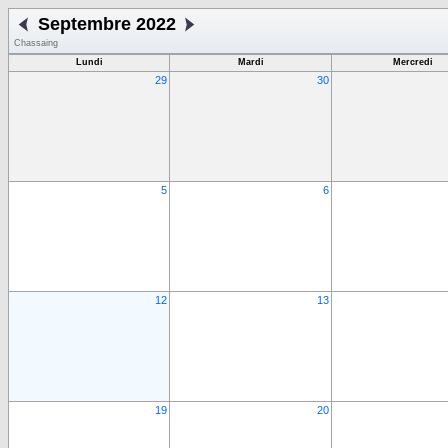
Septembre 2022
Chassaing
Lundi
Mardi
Mercredi
29
30
5
6
12
13
19
20