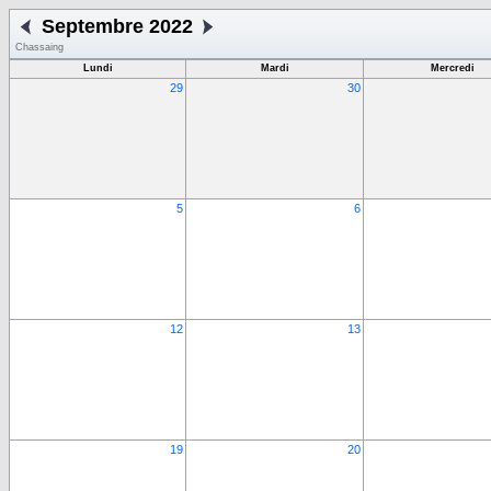
Septembre 2022
Chassaing
Lundi
Mardi
Mercredi
29
30
5
6
12
13
19
20