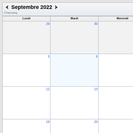
Septembre 2022
Chassaing
Lundi
Mardi
Mercredi
29
30
5
6
12
13
19
20