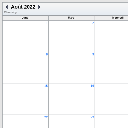
Août 2022
Chassaing
Lundi
Mardi
Mercredi
1
2
8
9
15
16
22
23