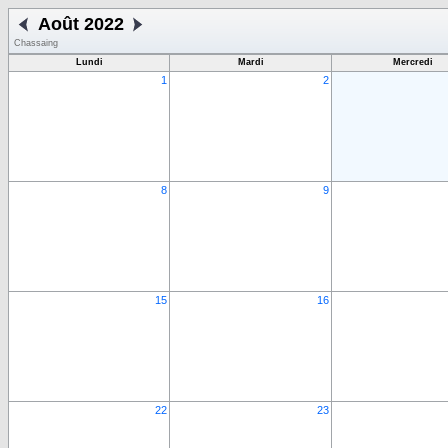
Août 2022
Chassaing
Lundi
Mardi
Mercredi
1
2
8
9
15
16
22
23