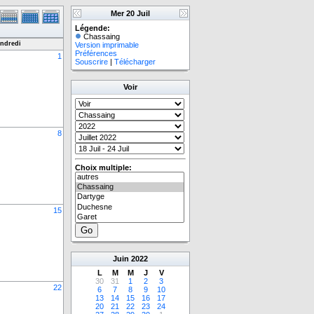
Mer 20 Juil
Légende:
Chassaing
ndredi
Version imprimable
Préférences
1
Souscrire
|
Télécharger
Voir
8
Choix multiple:
15
Juin
2022
L
M
M
J
V
30
31
1
2
3
22
6
7
8
9
10
13
14
15
16
17
20
21
22
23
24