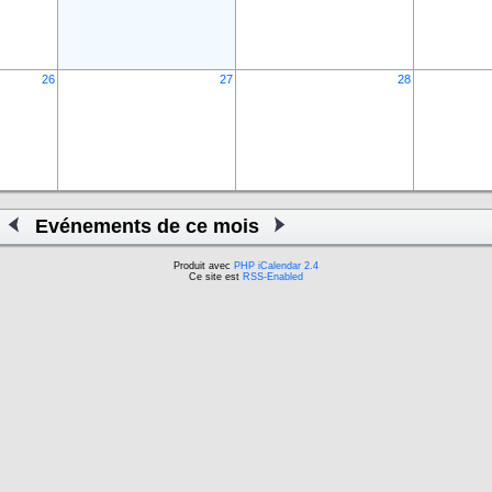
26
27
28
Evénements de ce mois
Produit avec
PHP iCalendar 2.4
Ce site est
RSS-Enabled