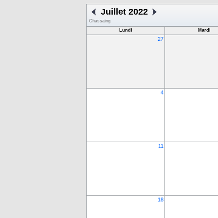
Juillet 2022
Chassaing
Lundi
Mardi
27
4
11
18