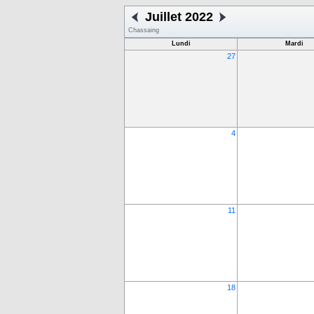
Juillet 2022
Chassaing
Lundi
Mardi
27
4
11
18