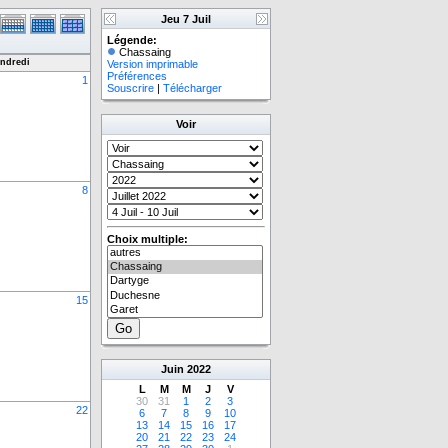
Jeu 7 Juil
Légende:
Chassaing
ndredi
Version imprimable
Préférences
1
Souscrire
|
Télécharger
Voir
8
Choix multiple:
15
Juin
2022
L
M
M
J
V
30
31
1
2
3
22
6
7
8
9
10
13
14
15
16
17
20
21
22
23
24