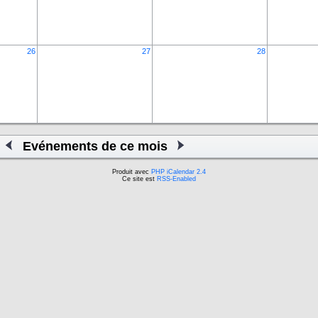
26
27
28
Evénements de ce mois
Produit avec
PHP iCalendar 2.4
Ce site est
RSS-Enabled