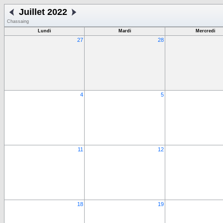
Juillet 2022
Chassaing
Lundi
Mardi
Mercredi
27
28
4
5
11
12
18
19