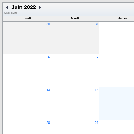
Juin 2022
Chassaing
Lundi
Mardi
Mercredi
30
31
6
7
13
14
20
21