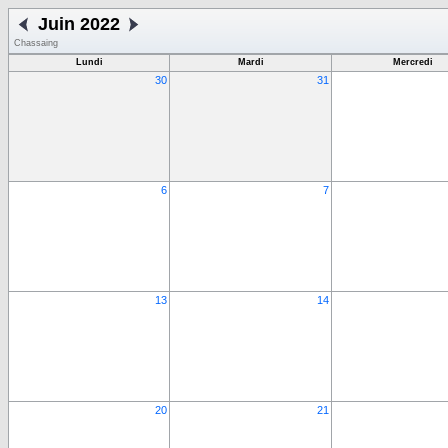
Juin 2022
Chassaing
Lundi
Mardi
Mercredi
30
31
6
7
13
14
20
21