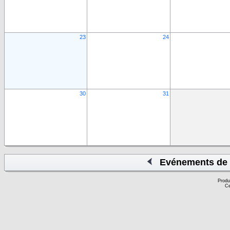
23
24
30
31
Evénements de 
Produ
Ce