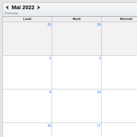
Mai 2022
Chassaing
Lundi
Mardi
Mercredi
25
26
2
3
9
10
16
17