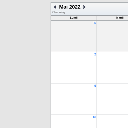
Mai 2022
Chassaing
Lundi
Mardi
25
2
9
16