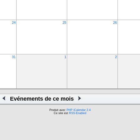
24
25
26
31
1
2
Evénements de ce mois
Produit avec
PHP iCalendar 2.4
Ce site est
RSS-Enabled