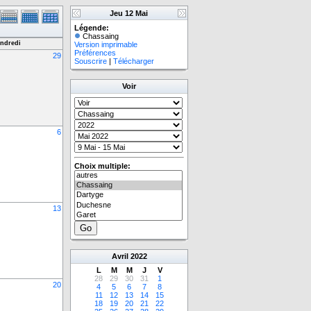
Jeu 12 Mai
Légende:
Chassaing
ndredi
Version imprimable
Préférences
29
Souscrire
|
Télécharger
Voir
6
Choix multiple:
13
Avril
2022
L
M
M
J
V
28
29
30
31
1
20
4
5
6
7
8
11
12
13
14
15
18
19
20
21
22