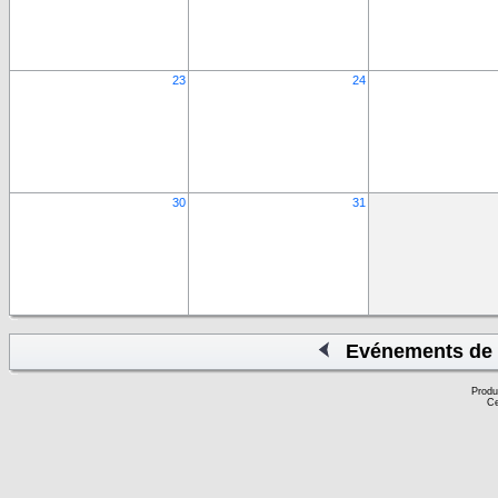
23
24
30
31
Evénements de 
Produ
Ce