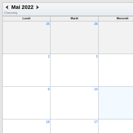
Mai 2022
Chassaing
Lundi
Mardi
Mercredi
25
26
2
3
9
10
16
17