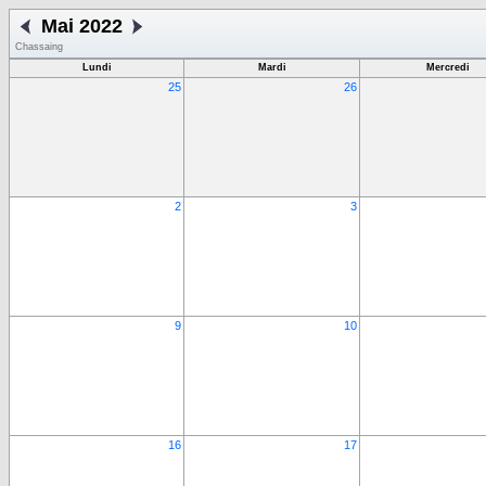
Mai 2022
Chassaing
Lundi
Mardi
Mercredi
25
26
2
3
9
10
16
17