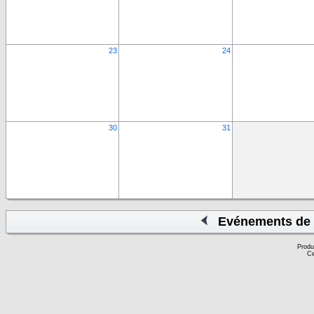
23
24
30
31
Evénements de 
Produ
Ce