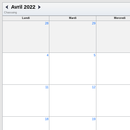
Avril 2022
Chassaing
Lundi
Mardi
Mercredi
28
29
4
5
11
12
18
19