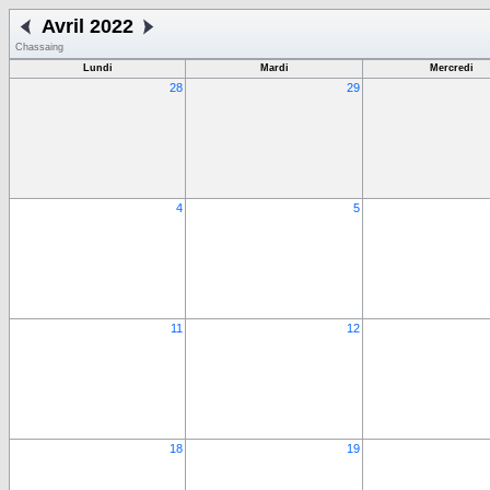
Avril 2022
Chassaing
Lundi
Mardi
Mercredi
28
29
4
5
11
12
18
19