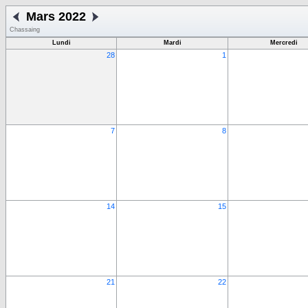
Mars 2022
Chassaing
Lundi
Mardi
Mercredi
28
1
7
8
14
15
21
22