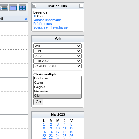
Mar 27 Juin
Légende:
Giet
»
di
Version imprimable
Préférences
Souscrire
|
Télécharger
Voir
Choix multiple:
Mai
2023
L
M
M
J
V
1
2
3
4
5
8
9
10
11
12
15
16
17
18
19
22
23
24
25
26