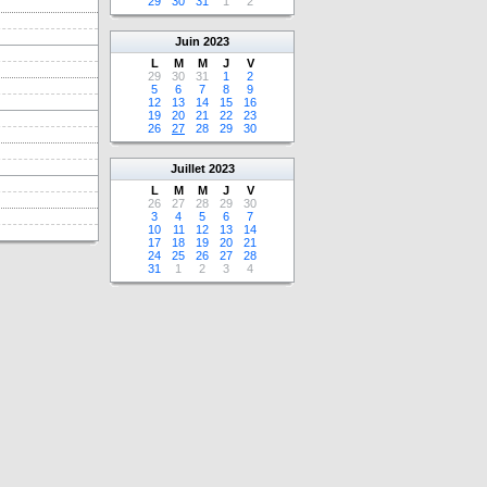
29
30
31
1
2
Juin
2023
L
M
M
J
V
29
30
31
1
2
5
6
7
8
9
12
13
14
15
16
19
20
21
22
23
26
27
28
29
30
Juillet
2023
L
M
M
J
V
26
27
28
29
30
3
4
5
6
7
10
11
12
13
14
17
18
19
20
21
24
25
26
27
28
31
1
2
3
4