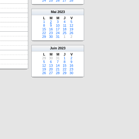
24
25
26
27
28
Mai
2023
L
M
M
J
V
1
2
3
4
5
8
9
10
11
12
15
16
17
18
19
22
23
24
25
26
29
30
31
1
2
Juin
2023
L
M
M
J
V
29
30
31
1
2
5
6
7
8
9
12
13
14
15
16
19
20
21
22
23
26
27
28
29
30