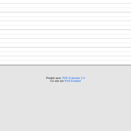
Produit avec
PHP iCalendar 2.4
Ce site est
RSS-Enabled