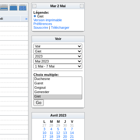
Mar 2 Mai
Légende:
Giet
»
di
Version imprimable
Préférences
Souscrire
|
Télécharger
Voir
Choix multiple:
Avril
2023
L
M
M
J
V
27
28
29
30
31
3
4
5
6
7
10
11
12
13
14
17
18
19
20
21