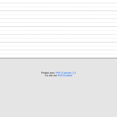
Produit avec
PHP iCalendar 2.4
Ce site est
RSS-Enabled