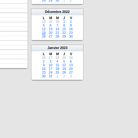
28
29
30
1
2
Décembre
2022
L
M
M
J
V
28
29
30
1
2
5
6
7
8
9
12
13
14
15
16
19
20
21
22
23
26
27
28
29
30
Janvier
2023
L
M
M
J
V
26
27
28
29
30
2
3
4
5
6
9
10
11
12
13
16
17
18
19
20
23
24
25
26
27
30
31
1
2
3