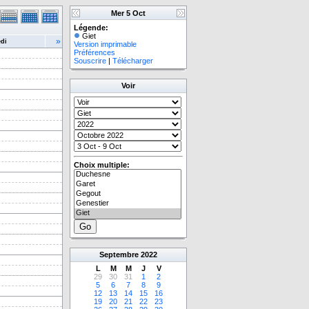
Mer 5 Oct
Légende:
Giet
»
di
Version imprimable
Préférences
Souscrire
|
Télécharger
Voir
Choix multiple:
Septembre
2022
L
M
M
J
V
29
30
31
1
2
5
6
7
8
9
12
13
14
15
16
19
20
21
22
23