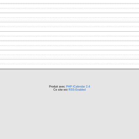
Produit avec
PHP iCalendar 2.4
Ce site est
RSS-Enabled