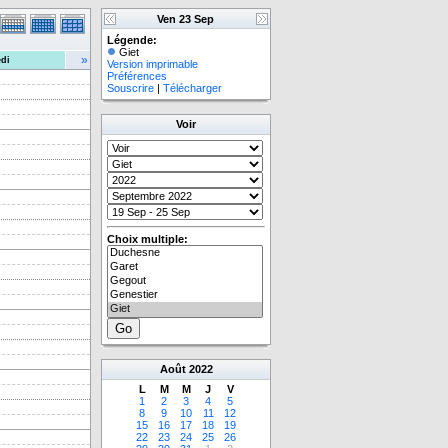
Ven 23 Sep
Légende:
Giet
»
di
Version imprimable
Préférences
Souscrire
|
Télécharger
Voir
Choix multiple:
Août
2022
L
M
M
J
V
1
2
3
4
5
8
9
10
11
12
15
16
17
18
19
22
23
24
25
26