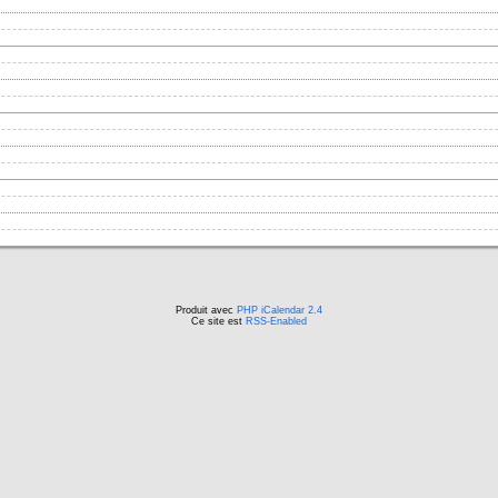
Produit avec
PHP iCalendar 2.4
Ce site est
RSS-Enabled