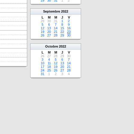
29
30
31
1
2
Septembre
2022
L
M
M
J
V
29
30
31
1
2
5
6
7
8
9
12
13
14
15
16
19
20
21
22
23
26
27
28
29
30
Octobre
2022
L
M
M
J
V
26
27
28
29
30
3
4
5
6
7
10
11
12
13
14
17
18
19
20
21
24
25
26
27
28
31
1
2
3
4