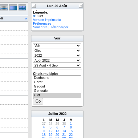
Lun 29 Août
Légende:
Giet
»
di
Version imprimable
Préférences
Souscrire
|
Télécharger
Voir
Choix multiple:
Juillet
2022
L
M
M
J
V
27
28
29
30
1
4
5
6
7
8
11
12
13
14
15
18
19
20
21
22