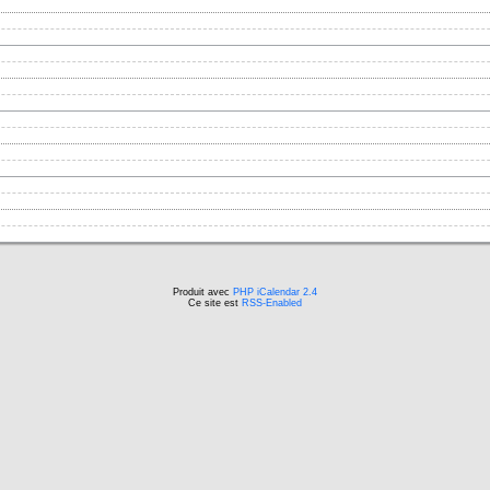
Produit avec
PHP iCalendar 2.4
Ce site est
RSS-Enabled