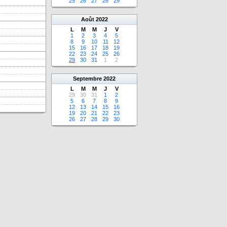
25
26
27
28
29
Août
2022
L
M
M
J
V
1
2
3
4
5
8
9
10
11
12
15
16
17
18
19
22
23
24
25
26
29
30
31
1
2
Septembre
2022
L
M
M
J
V
29
30
31
1
2
5
6
7
8
9
12
13
14
15
16
19
20
21
22
23
26
27
28
29
30