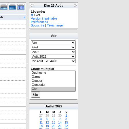
Dim 28 Août
Légende:
Giet
»
di
Version imprimable
Préférences
Souscrire
|
Télécharger
Voir
Choix multiple:
Juillet
2022
L
M
M
J
V
27
28
29
30
1
4
5
6
7
8
11
12
13
14
15
18
19
20
21
22