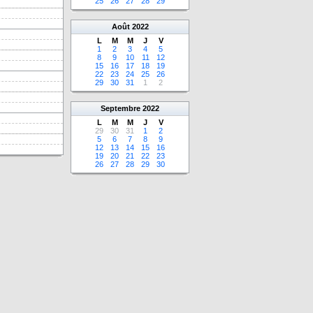
25
26
27
28
29
Août
2022
L
M
M
J
V
1
2
3
4
5
8
9
10
11
12
15
16
17
18
19
22
23
24
25
26
29
30
31
1
2
Septembre
2022
L
M
M
J
V
29
30
31
1
2
5
6
7
8
9
12
13
14
15
16
19
20
21
22
23
26
27
28
29
30