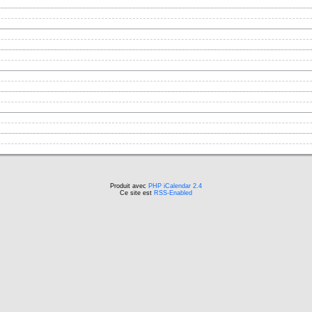
Produit avec
PHP iCalendar 2.4
Ce site est
RSS-Enabled