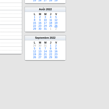
25
26
27
28
29
Août
2022
L
M
M
J
V
1
2
3
4
5
8
9
10
11
12
15
16
17
18
19
22
23
24
25
26
29
30
31
1
2
Septembre
2022
L
M
M
J
V
29
30
31
1
2
5
6
7
8
9
12
13
14
15
16
19
20
21
22
23
26
27
28
29
30