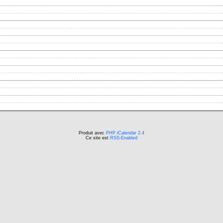
Produit avec
PHP iCalendar 2.4
Ce site est
RSS-Enabled