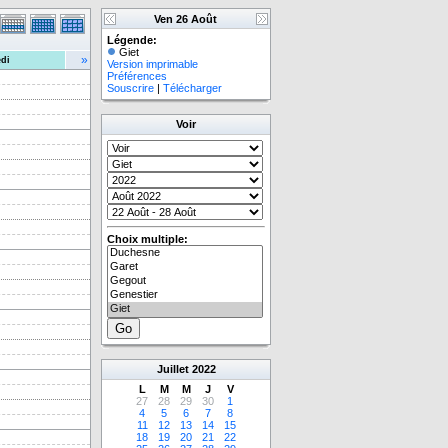
Ven 26 Août
Légende:
Giet
»
di
Version imprimable
Préférences
Souscrire
|
Télécharger
Voir
Choix multiple:
Juillet
2022
L
M
M
J
V
27
28
29
30
1
4
5
6
7
8
11
12
13
14
15
18
19
20
21
22