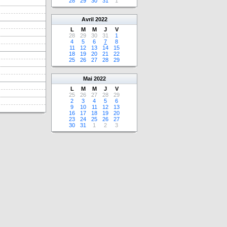
28
29
30
31
1
Avril
2022
L
M
M
J
V
28
29
30
31
1
4
5
6
7
8
11
12
13
14
15
18
19
20
21
22
25
26
27
28
29
Mai
2022
L
M
M
J
V
25
26
27
28
29
2
3
4
5
6
9
10
11
12
13
16
17
18
19
20
23
24
25
26
27
30
31
1
2
3