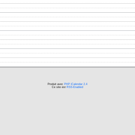
Produit avec
PHP iCalendar 2.4
Ce site est
RSS-Enabled