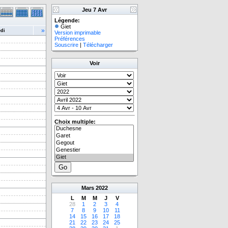
Jeu 7 Avr
Légende:
Giet
»
di
Version imprimable
Préférences
Souscrire
|
Télécharger
Voir
Choix multiple:
Mars
2022
L
M
M
J
V
28
1
2
3
4
7
8
9
10
11
14
15
16
17
18
21
22
23
24
25