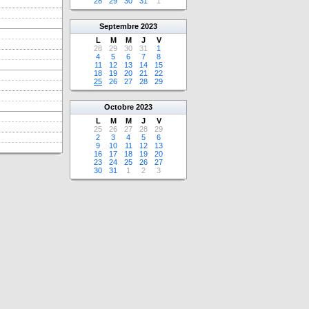
28
29
30
31
1
Septembre
2023
L
M
M
J
V
28
29
30
31
1
4
5
6
7
8
11
12
13
14
15
18
19
20
21
22
25
26
27
28
29
Octobre
2023
L
M
M
J
V
25
26
27
28
29
2
3
4
5
6
9
10
11
12
13
16
17
18
19
20
23
24
25
26
27
30
31
1
2
3