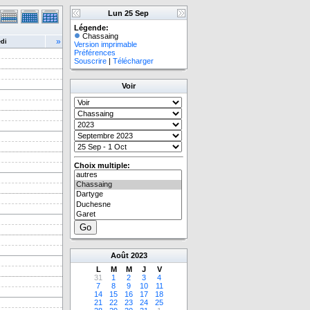
Lun 25 Sep
Légende:
Chassaing
»
di
Version imprimable
Préférences
Souscrire
|
Télécharger
Voir
Choix multiple:
Août
2023
L
M
M
J
V
31
1
2
3
4
7
8
9
10
11
14
15
16
17
18
21
22
23
24
25