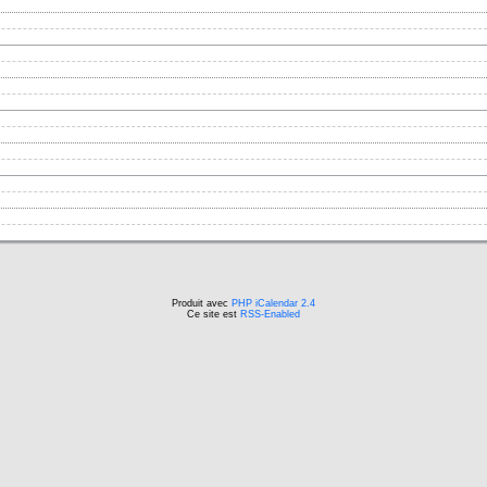
Produit avec
PHP iCalendar 2.4
Ce site est
RSS-Enabled